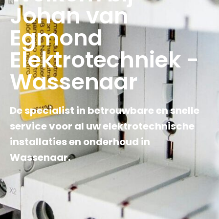
Johan van
Egmond
Elektrotechniek -
Wassenaar
De specialist in betrouwbare en snelle
service voor al uw elektrotechnische
installaties en onderhoud in
Wassenaar.