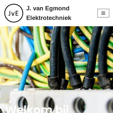
J. van Egmond
Ga
Elektrotechniek
naar
de
inhoud
Welkom bij