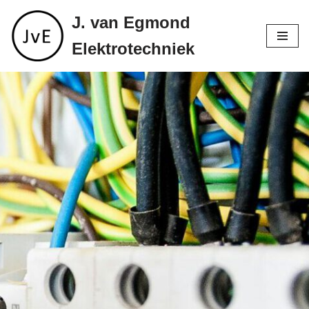
J. van Egmond
Ga
Elektrotechniek
naar
de
inhoud