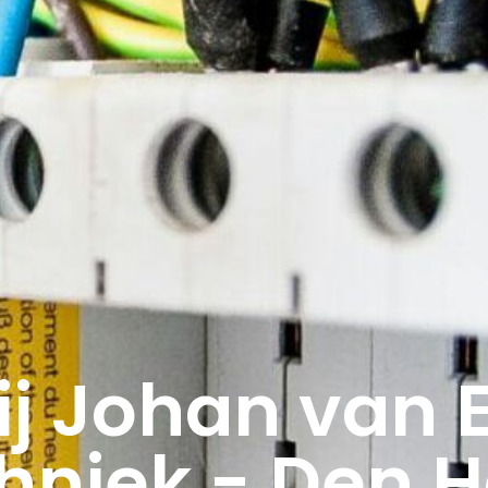
ij Johan van
chniek - Den 