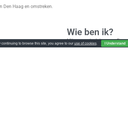
 in Den Haag en omstreken.
Wie ben ik?
Mijn naam is Johan van Egmond
 continuing to browse this site, you agree to our
use of cookies
.
I Understand
monteur in elektrotechniek en 
technische sector, van machine
klus professioneel aan te pakk
Bij JVE Elektrotechniek in Den
met transparantie en duidelijke
zorg uitgevoerd. Zo zorgen we
elektrische installatie.
Zie voor meer info
Betrouwbare